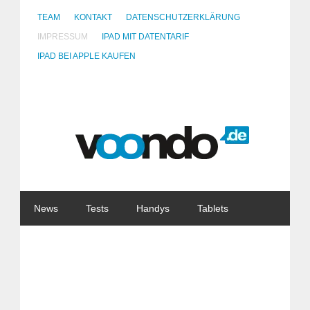
TEAM
KONTAKT
DATENSCHUTZERKLÄRUNG
IMPRESSUM
IPAD MIT DATENTARIF
IPAD BEI APPLE KAUFEN
News
Tests
Handys
Tablets
Watches
Gadgets
Notebooks
Software
Internet
China
Tarife