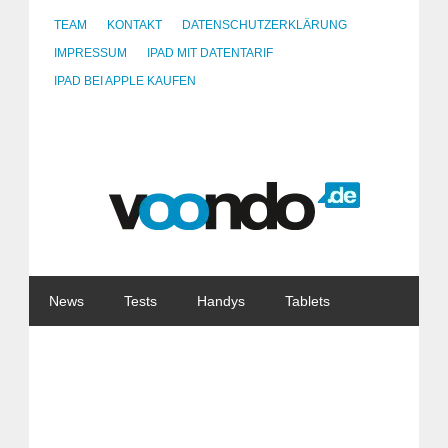
TEAM
KONTAKT
DATENSCHUTZERKLÄRUNG
IMPRESSUM
IPAD MIT DATENTARIF
IPAD BEI APPLE KAUFEN
News
Tests
Handys
Tablets
Watches
Gadgets
Notebooks
Software
Internet
China
Tarife