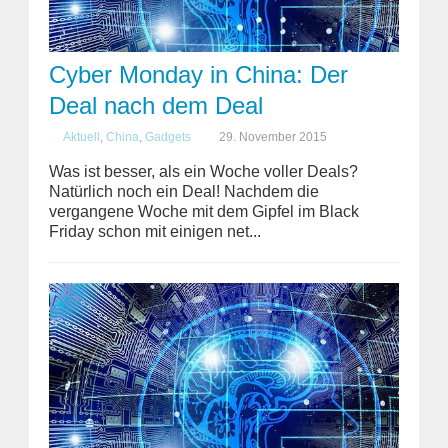
Cyber Monday in China: Der
Deal nach dem Deal
Aktuell
,
China
,
Gadgets
29. November 2015
Was ist besser, als ein Woche voller Deals?
Natürlich noch ein Deal! Nachdem die
vergangene Woche mit dem Gipfel im Black
Friday schon mit einigen net...