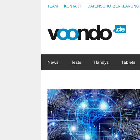
TEAM
KONTAKT
DATENSCHUTZERKLÄRUNG
News
Tests
Handys
Tablets