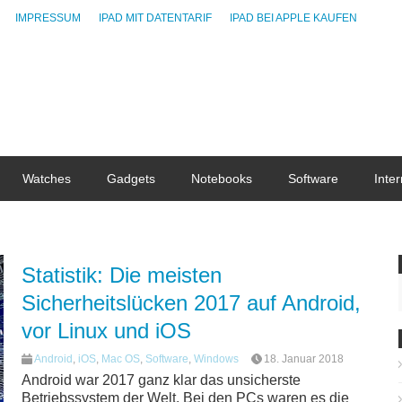
IMPRESSUM
IPAD MIT DATENTARIF
IPAD BEI APPLE KAUFEN
Watches
Gadgets
Notebooks
Software
Inter
Statistik: Die meisten
Sicherheitslücken 2017 auf Android,
vor Linux und iOS
Android
,
iOS
,
Mac OS
,
Software
,
Windows
18. Januar 2018
Android war 2017 ganz klar das unsicherste
Betriebssystem der Welt. Bei den PCs waren es die