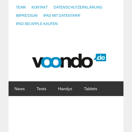
TEAM
KONTAKT
DATENSCHUTZERKLÄRUNG
IMPRESSUM
IPAD MIT DATENTARIF
IPAD BEI APPLE KAUFEN
News
Tests
Handys
Tablets
Watches
Gadgets
Notebooks
Software
Internet
China
Tarife