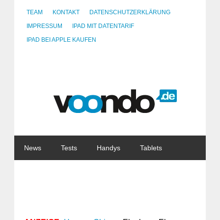
TEAM
KONTAKT
DATENSCHUTZERKLÄRUNG
IMPRESSUM
IPAD MIT DATENTARIF
IPAD BEI APPLE KAUFEN
News
Tests
Handys
Tablets
Watches
Gadgets
Notebooks
Software
Internet
China
Tarife