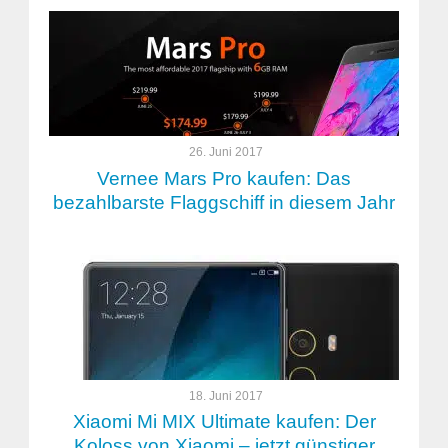
26. Juni 2017
Vernee Mars Pro kaufen: Das
bezahlbarste Flaggschiff in diesem Jahr
18. Juni 2017
Xiaomi Mi MIX Ultimate kaufen: Der
Koloss von Xiaomi – jetzt günstiger