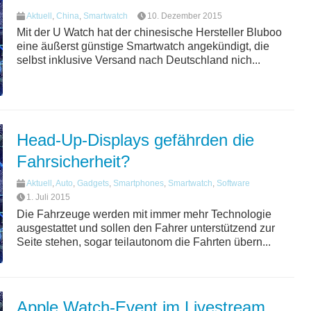
Aktuell
,
China
,
Smartwatch
10. Dezember 2015
Mit der U Watch hat der chinesische Hersteller Bluboo
eine äußerst günstige Smartwatch angekündigt, die
selbst inklusive Versand nach Deutschland nich...
Head-Up-Displays gefährden die
Fahrsicherheit?
Aktuell
,
Auto
,
Gadgets
,
Smartphones
,
Smartwatch
,
Software
1. Juli 2015
Die Fahrzeuge werden mit immer mehr Technologie
ausgestattet und sollen den Fahrer unterstützend zur
Seite stehen, sogar teilautonom die Fahrten übern...
Apple Watch-Event im Livestream