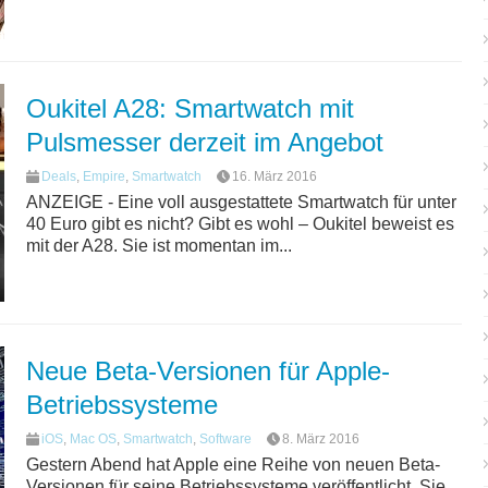
Oukitel A28: Smartwatch mit
Pulsmesser derzeit im Angebot
Deals
,
Empire
,
Smartwatch
16. März 2016
ANZEIGE - Eine voll ausgestattete Smartwatch für unter
40 Euro gibt es nicht? Gibt es wohl – Oukitel beweist es
mit der A28. Sie ist momentan im...
Neue Beta-Versionen für Apple-
Betriebssysteme
iOS
,
Mac OS
,
Smartwatch
,
Software
8. März 2016
Gestern Abend hat Apple eine Reihe von neuen Beta-
Versionen für seine Betriebssysteme veröffentlicht. Sie