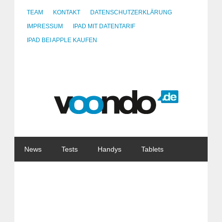
TEAM
KONTAKT
DATENSCHUTZERKLÄRUNG
IMPRESSUM
IPAD MIT DATENTARIF
IPAD BEI APPLE KAUFEN
News
Tests
Handys
Tablets
Watches
Gadgets
Notebooks
Software
Internet
China
Tarife