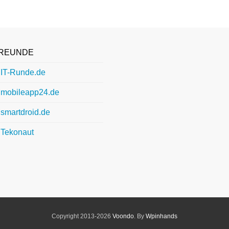
REUNDE
IT-Runde.de
mobileapp24.de
smartdroid.de
Tekonaut
Copyright 2013-2026
Voondo
. By
Wpinhands