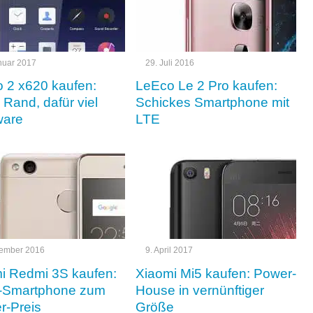
nuar 2017
29. Juli 2016
 2 x620 kaufen:
LeEco Le 2 Pro kaufen:
Rand, dafür viel
Schickes Smartphone mit
ware
LTE
vember 2016
9. April 2017
i Redmi 3S kaufen:
Xiaomi Mi5 kaufen: Power-
l-Smartphone zum
House in vernünftiger
r-Preis
Größe