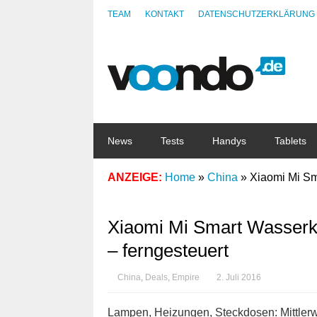
TEAM
KONTAKT
DATENSCHUTZERKLÄRUNG
News
Tests
Handys
Tablets
ANZEIGE:
Home
»
China
»
Xiaomi Mi Sm
Xiaomi Mi Smart Wasserk
– ferngesteuert
China
,
Deals
,
Empire
2. Juli 2016
Lampen, Heizungen, Steckdosen: Mittlerw