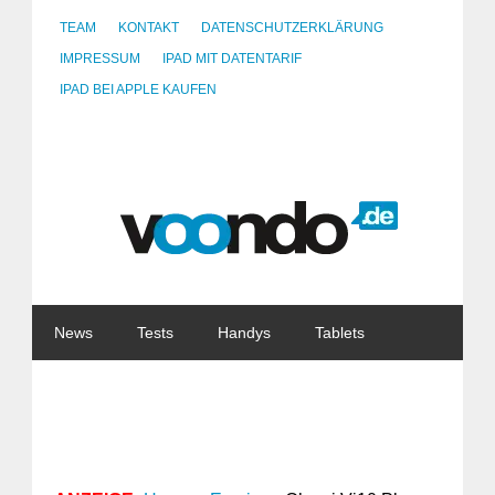
TEAM
KONTAKT
DATENSCHUTZERKLÄRUNG
IMPRESSUM
IPAD MIT DATENTARIF
IPAD BEI APPLE KAUFEN
News
Tests
Handys
Tablets
Watches
Gadgets
Notebooks
Software
Internet
China
Tarife