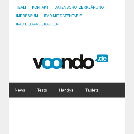
TEAM
KONTAKT
DATENSCHUTZERKLÄRUNG
IMPRESSUM
IPAD MIT DATENTARIF
IPAD BEI APPLE KAUFEN
News
Tests
Handys
Tablets
Watches
Gadgets
Notebooks
Software
Internet
China
Tarife