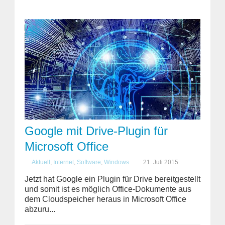
Google mit Drive-Plugin für
Microsoft Office
Aktuell
,
Internet
,
Software
,
Windows
21. Juli 2015
Jetzt hat Google ein Plugin für Drive bereitgestellt
und somit ist es möglich Office-Dokumente aus
dem Cloudspeicher heraus in Microsoft Office
abzuru...