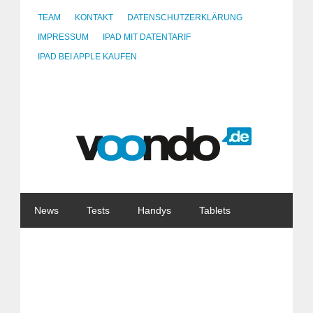
TEAM
KONTAKT
DATENSCHUTZERKLÄRUNG
IMPRESSUM
IPAD MIT DATENTARIF
IPAD BEI APPLE KAUFEN
News
Tests
Handys
Tablets
Watches
Gadgets
Notebooks
Software
Internet
China
Tarife