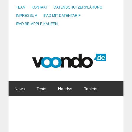
TEAM
KONTAKT
DATENSCHUTZERKLÄRUNG
IMPRESSUM
IPAD MIT DATENTARIF
IPAD BEI APPLE KAUFEN
News
Tests
Handys
Tablets
Watches
Gadgets
Notebooks
Software
Internet
China
Tarife