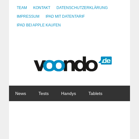
TEAM
KONTAKT
DATENSCHUTZERKLÄRUNG
IMPRESSUM
IPAD MIT DATENTARIF
IPAD BEI APPLE KAUFEN
News
Tests
Handys
Tablets
Watches
Gadgets
Notebooks
Software
Internet
China
Tarife