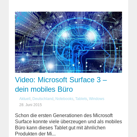
Video: Microsoft Surface 3 –
dein mobiles Büro
Aktuell
,
Deutschland
,
Notebooks
,
Tablets
,
Windows
28. Juni 2015
Schon die ersten Generationen des Microsoft
Surface konnte viele überzeugen und als mobiles
Büro kann dieses Tablet gut mit ähnlichen
Produkten der Mi...