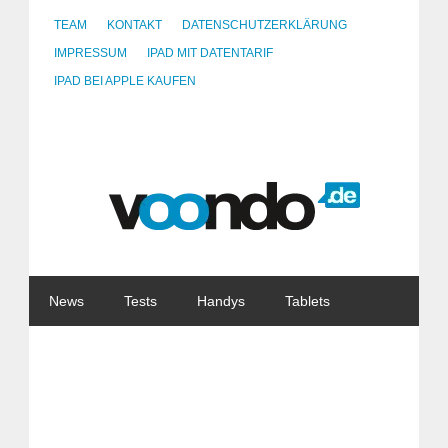
TEAM
KONTAKT
DATENSCHUTZERKLÄRUNG
IMPRESSUM
IPAD MIT DATENTARIF
IPAD BEI APPLE KAUFEN
News
Tests
Handys
Tablets
Watches
Gadgets
Notebooks
Software
Internet
China
Tarife