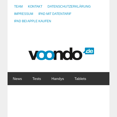
TEAM
KONTAKT
DATENSCHUTZERKLÄRUNG
IMPRESSUM
IPAD MIT DATENTARIF
IPAD BEI APPLE KAUFEN
News
Tests
Handys
Tablets
Watches
Gadgets
Notebooks
Software
Internet
China
Tarife