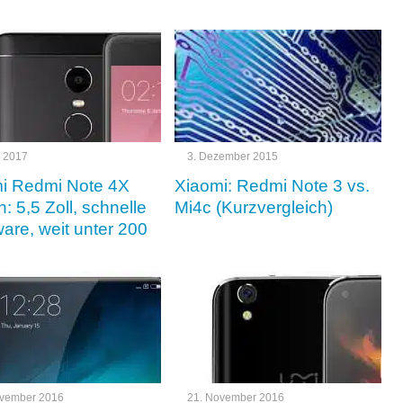
l 2017
3. Dezember 2015
i Redmi Note 4X
Xiaomi: Redmi Note 3 vs.
: 5,5 Zoll, schnelle
Mi4c (Kurzvergleich)
are, weit unter 200
ovember 2016
21. November 2016