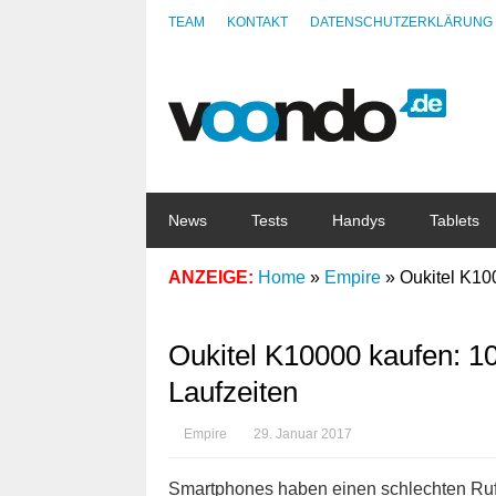
TEAM
KONTAKT
DATENSCHUTZERKLÄRUNG
News
Tests
Handys
Tablets
ANZEIGE:
Home
»
Empire
»
Oukitel K10
Oukitel K10000 kaufen: 1
Laufzeiten
Empire
29. Januar 2017
Smartphones haben einen schlechten Ruf