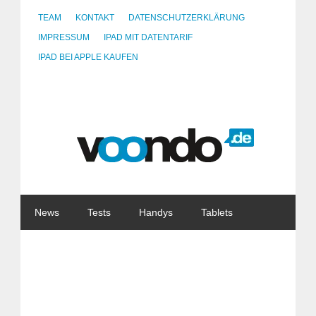
TEAM
KONTAKT
DATENSCHUTZERKLÄRUNG
IMPRESSUM
IPAD MIT DATENTARIF
IPAD BEI APPLE KAUFEN
News
Tests
Handys
Tablets
Watches
Gadgets
Notebooks
Software
Internet
China
Tarife