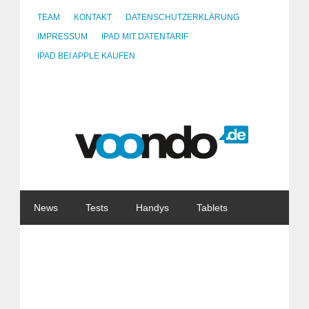
TEAM
KONTAKT
DATENSCHUTZERKLÄRUNG
IMPRESSUM
IPAD MIT DATENTARIF
IPAD BEI APPLE KAUFEN
News
Tests
Handys
Tablets
Watches
Gadgets
Notebooks
Software
Internet
China
Tarife