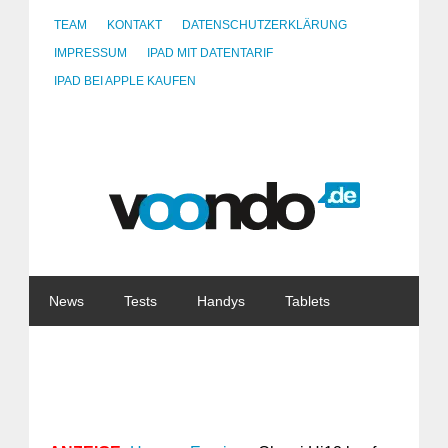
TEAM
KONTAKT
DATENSCHUTZERKLÄRUNG
IMPRESSUM
IPAD MIT DATENTARIF
IPAD BEI APPLE KAUFEN
News
Tests
Handys
Tablets
Watches
Gadgets
Notebooks
Software
Internet
China
Tarife