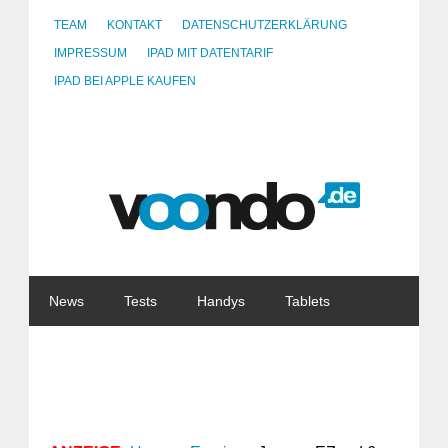
TEAM
KONTAKT
DATENSCHUTZERKLÄRUNG
IMPRESSUM
IPAD MIT DATENTARIF
IPAD BEI APPLE KAUFEN
News
Tests
Handys
Tablets
Watches
Gadgets
Notebooks
Software
Internet
China
Tarife