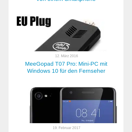
12. März 2016
MeeGopad T07 Pro: Mini-PC mit
Windows 10 für den Fernseher
19. Februar 2017