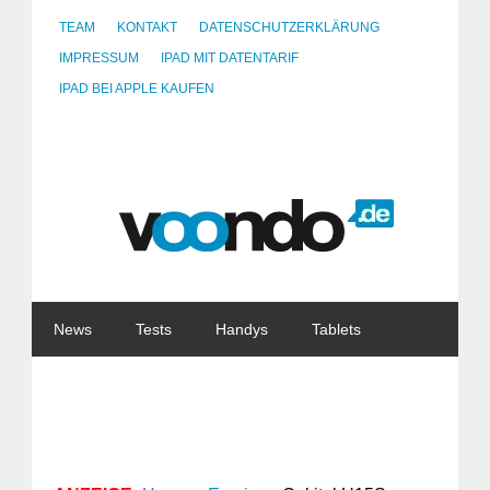
TEAM
KONTAKT
DATENSCHUTZERKLÄRUNG
IMPRESSUM
IPAD MIT DATENTARIF
IPAD BEI APPLE KAUFEN
News
Tests
Handys
Tablets
Watches
Gadgets
Notebooks
Software
Internet
China
Tarife