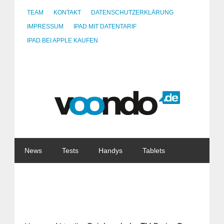
TEAM
KONTAKT
DATENSCHUTZERKLÄRUNG
IMPRESSUM
IPAD MIT DATENTARIF
IPAD BEI APPLE KAUFEN
News
Tests
Handys
Tablets
Watches
Gadgets
Notebooks
Software
Internet
China
Tarife