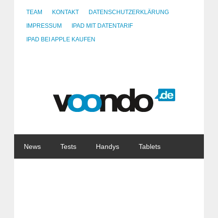
TEAM
KONTAKT
DATENSCHUTZERKLÄRUNG
IMPRESSUM
IPAD MIT DATENTARIF
IPAD BEI APPLE KAUFEN
News
Tests
Handys
Tablets
Watches
Gadgets
Notebooks
Software
Internet
China
Tarife