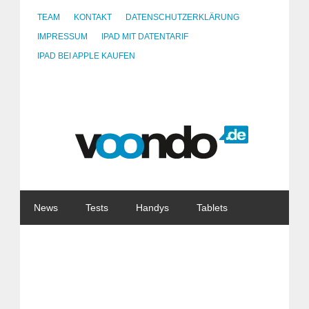
TEAM
KONTAKT
DATENSCHUTZERKLÄRUNG
IMPRESSUM
IPAD MIT DATENTARIF
IPAD BEI APPLE KAUFEN
News
Tests
Handys
Tablets
Watches
Gadgets
Notebooks
Software
Internet
China
Tarife