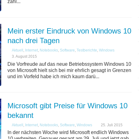
zähl...
Mein erster Eindruck von Windows 10
nach drei Tagen
Aktuell
,
Internet
,
Notebooks
,
Software
,
Testberichte
,
Windows
3. August 2015
Die Vorfreude auf das neue Betriebssystem Windows 10
von Microsoft hielt sich bei mir ehrlich gesagt in Grenzen
und im Vorfeld habe ich mich kaum darü...
Microsoft gibt Preise für Windows 10
bekannt
Aktuell
,
Internet
,
Notebooks
,
Software
,
Windows
25. Juli 2015
In der nächsten Woche wird Microsoft endlich Windows
10 verbreiten. Genauer gesagt am 29. Juli und jetzt gab