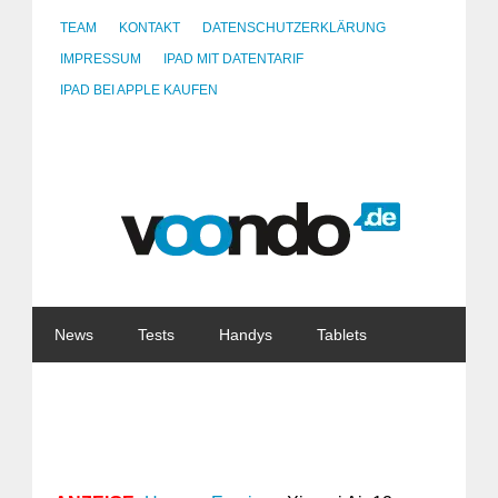
TEAM
KONTAKT
DATENSCHUTZERKLÄRUNG
IMPRESSUM
IPAD MIT DATENTARIF
IPAD BEI APPLE KAUFEN
News
Tests
Handys
Tablets
Watches
Gadgets
Notebooks
Software
Internet
China
Tarife