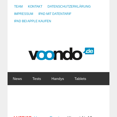
TEAM
KONTAKT
DATENSCHUTZERKLÄRUNG
IMPRESSUM
IPAD MIT DATENTARIF
IPAD BEI APPLE KAUFEN
News
Tests
Handys
Tablets
Watches
Gadgets
Notebooks
Software
Internet
China
Tarife