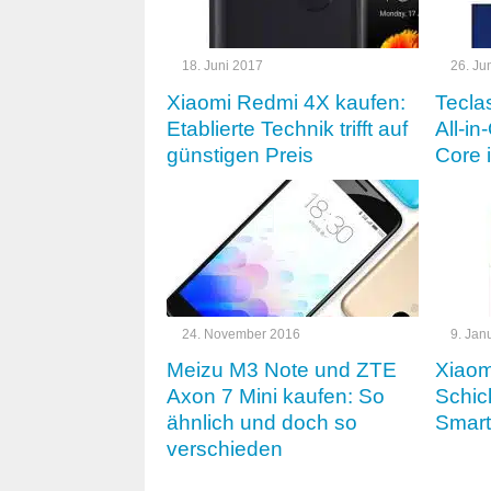
18. Juni 2017
26. Ju
Xiaomi Redmi 4X kaufen:
Teclas
Etablierte Technik trifft auf
All-in
günstigen Preis
Core 
24. November 2016
9. Jan
Meizu M3 Note und ZTE
Xiaom
Axon 7 Mini kaufen: So
Schic
ähnlich und doch so
Smart
verschieden