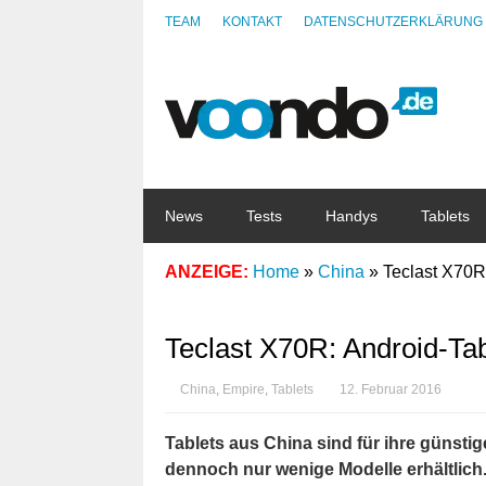
TEAM
KONTAKT
DATENSCHUTZERKLÄRUNG
News
Tests
Handys
Tablets
ANZEIGE:
Home
»
China
»
Teclast X70R:
Teclast X70R: Android-Tabl
China
,
Empire
,
Tablets
12. Februar 2016
Tablets aus China sind für ihre günsti
dennoch nur wenige Modelle erhältlich