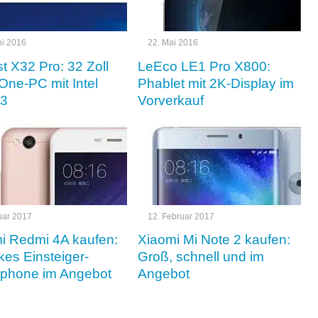
ni 2016
22. Mai 2016
t X32 Pro: 32 Zoll
LeEco LE1 Pro X800:
-One-PC mit Intel
Phablet mit 2K-Display im
i3
Vorverkauf
uar 2017
12. Februar 2017
i Redmi 4A kaufen:
Xiaomi Mi Note 2 kaufen:
kes Einsteiger-
Groß, schnell und im
phone im Angebot
Angebot