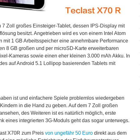
 7 Zoll großes Einsteiger-Tablet, dessen IPS-Display mit
uflösung besitzt. Angetrieben wird es von einem Intel Atom
mit 1 GB Arbeitsspeicher eine annehmbare Performance
inen 8 GB großen und per microSD-Karte erweiterbaren
pixel-Kameras sowie einen eher kleinen 3.000 mAh Akku. In
des auf Android 5.1 Lollipop basierenden Tablets mit
haben ist und einfachere Spiele problemlos wiedergeben
es Kindern in die Hand zu geben. Auf dem 7 Zoll großen
nsehen, des Weiteren ist es natürlich möglich, erste
nk eines integrierten 3G-Moduls geht das sogar unterwegs.
last X70R zum Preis
von ungefähr 50 Euro
direkt aus dem