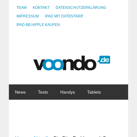
TEAM
KONTAKT
DATENSCHUTZERKLÄRUNG
IMPRESSUM
IPAD MIT DATENTARIF
IPAD BEI APPLE KAUFEN
News
Tests
Handys
Tablets
Watches
Gadgets
Notebooks
Software
Internet
China
Tarife