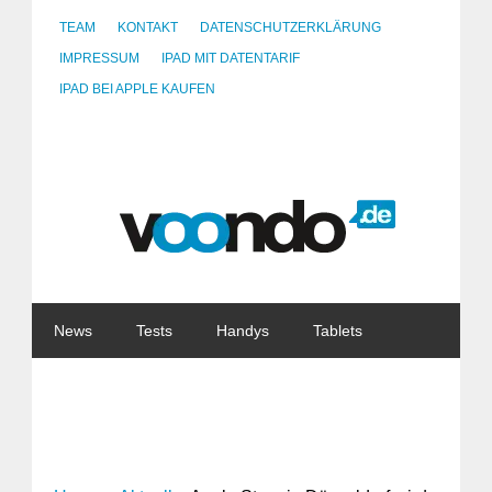
TEAM
KONTAKT
DATENSCHUTZERKLÄRUNG
IMPRESSUM
IPAD MIT DATENTARIF
IPAD BEI APPLE KAUFEN
News
Tests
Handys
Tablets
Watches
Gadgets
Notebooks
Software
Internet
China
Tarife