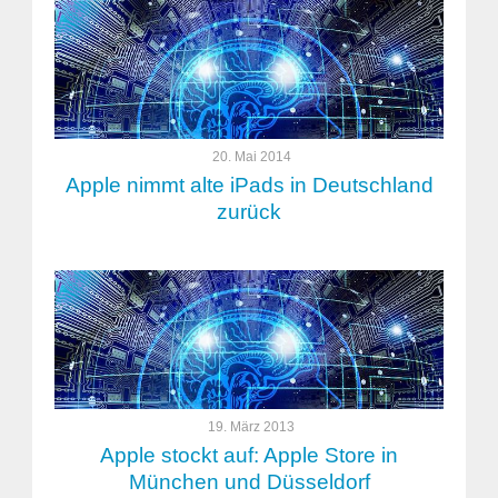
20. Mai 2014
Apple nimmt alte iPads in Deutschland
zurück
19. März 2013
Apple stockt auf: Apple Store in
München und Düsseldorf