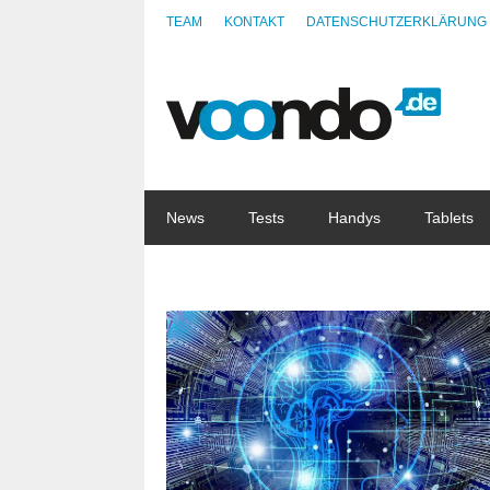
TEAM
KONTAKT
DATENSCHUTZERKLÄRUNG
News
Tests
Handys
Tablets