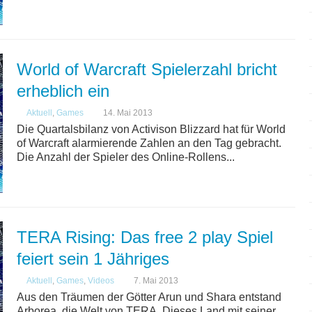
World of Warcraft Spielerzahl bricht
erheblich ein
Aktuell
,
Games
14. Mai 2013
Die Quartalsbilanz von Activison Blizzard hat für World
of Warcraft alarmierende Zahlen an den Tag gebracht.
Die Anzahl der Spieler des Online-Rollens...
TERA Rising: Das free 2 play Spiel
feiert sein 1 Jähriges
Aktuell
,
Games
,
Videos
7. Mai 2013
Aus den Träumen der Götter Arun und Shara entstand
Arborea, die Welt von TERA. Dieses Land mit seiner