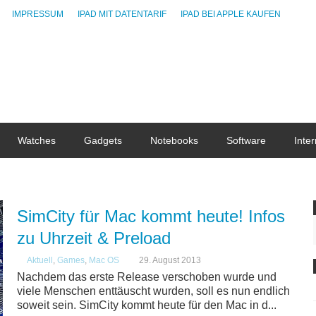
IMPRESSUM
IPAD MIT DATENTARIF
IPAD BEI APPLE KAUFEN
Watches
Gadgets
Notebooks
Software
Inter
SimCity für Mac kommt heute! Infos
zu Uhrzeit & Preload
Aktuell
,
Games
,
Mac OS
29. August 2013
Nachdem das erste Release verschoben wurde und
viele Menschen enttäuscht wurden, soll es nun endlich
soweit sein. SimCity kommt heute für den Mac in d...