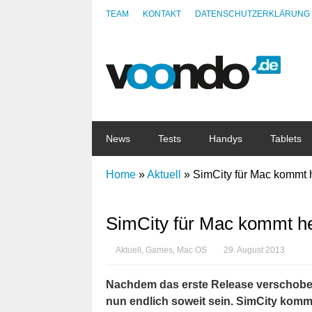
TEAM
KONTAKT
DATENSCHUTZERKLÄRUNG
News
Tests
Handys
Tablets
Home
»
Aktuell
»
SimCity für Mac kommt h
SimCity für Mac kommt heu
Aktuell
,
Games
,
Mac OS
29. August 2013
Nachdem das erste Release verschoben
nun endlich soweit sein. SimCity kommt