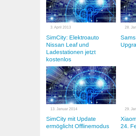
3. April 2013
28. Ja
SimCity: Elektroauto
Samsu
Nissan Leaf und
Upgra
Ladestationen jetzt
kostenlos
13. Januar 2014
29. Ja
SimCity mit Update
Xiaom
ermöglicht Offlinemodus
24. F