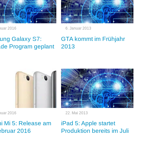
nuar 2016
6. Januar 2013
ng Galaxy S7:
GTA kommt im Frühjahr
de Program geplant
2013
nuar 2016
22. Mai 2013
i Mi 5: Release am
iPad 5: Apple startet
ebruar 2016
Produktion bereits im Juli