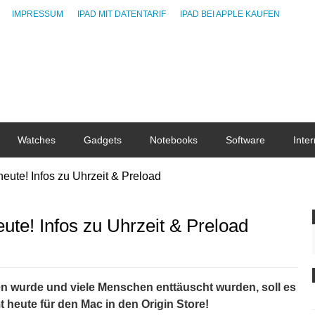
IMPRESSUM
IPAD MIT DATENTARIF
IPAD BEI APPLE KAUFEN
Watches
Gadgets
Notebooks
Software
Inter
eute! Infos zu Uhrzeit & Preload
te! Infos zu Uhrzeit & Preload
 wurde und viele Menschen enttäuscht wurden, soll es
 heute für den Mac in den Origin Store!