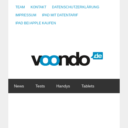
TEAM
KONTAKT
DATENSCHUTZERKLÄRUNG
IMPRESSUM
IPAD MIT DATENTARIF
IPAD BEI APPLE KAUFEN
News
Tests
Handys
Tablets
Watches
Gadgets
Notebooks
Software
Internet
China
Tarife