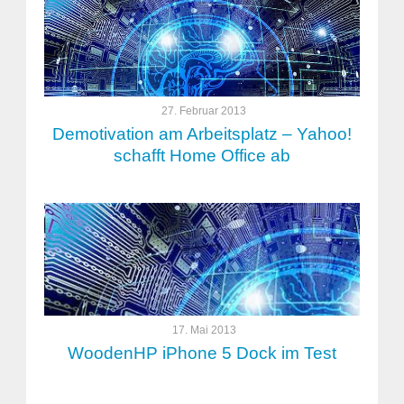
27. Februar 2013
Demotivation am Arbeitsplatz – Yahoo!
schafft Home Office ab
17. Mai 2013
WoodenHP iPhone 5 Dock im Test