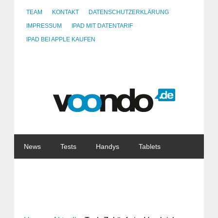
TEAM
KONTAKT
DATENSCHUTZERKLÄRUNG
IMPRESSUM
IPAD MIT DATENTARIF
IPAD BEI APPLE KAUFEN
News
Tests
Handys
Tablets
Watches
Gadgets
Notebooks
Software
Internet
China
Tarife