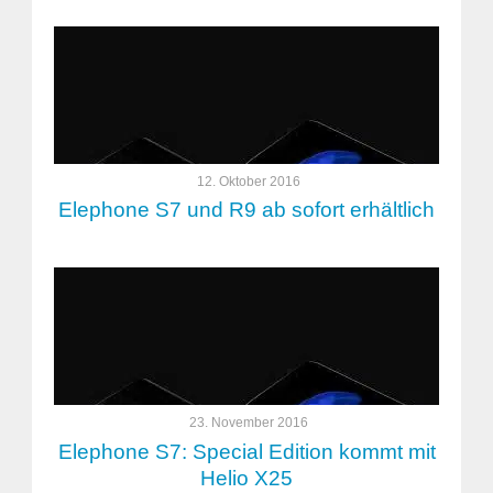
12. Oktober 2016
Elephone S7 und R9 ab sofort erhältlich
23. November 2016
Elephone S7: Special Edition kommt mit
Helio X25