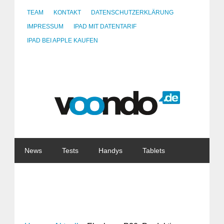
TEAM
KONTAKT
DATENSCHUTZERKLÄRUNG
IMPRESSUM
IPAD MIT DATENTARIF
IPAD BEI APPLE KAUFEN
News
Tests
Handys
Tablets
Watches
Gadgets
Notebooks
Software
Internet
China
Tarife