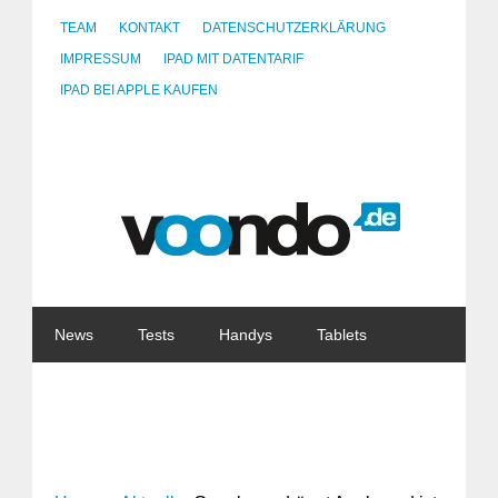
TEAM
KONTAKT
DATENSCHUTZERKLÄRUNG
IMPRESSUM
IPAD MIT DATENTARIF
IPAD BEI APPLE KAUFEN
News
Tests
Handys
Tablets
Watches
Gadgets
Notebooks
Software
Internet
China
Tarife