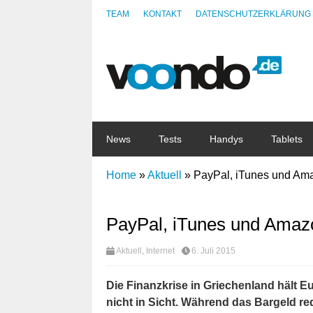
TEAM
KONTAKT
DATENSCHUTZERKLÄRUNG
News
Tests
Handys
Tablets
Home
»
Aktuell
»
PayPal, iTunes und Ama
PayPal, iTunes und Amazo
Aktuell
,
Internet
6. Juli 2015
Die Finanzkrise in Griechenland hält E
nicht in Sicht. Während das Bargeld red