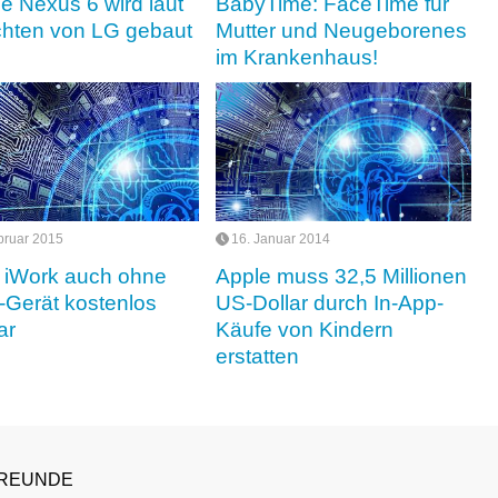
e Nexus 6 wird laut
BabyTime: FaceTime für
hten von LG gebaut
Mutter und Neugeborenes
im Krankenhaus!
bruar 2015
16. Januar 2014
 iWork auch ohne
Apple muss 32,5 Millionen
-Gerät kostenlos
US-Dollar durch In-App-
ar
Käufe von Kindern
erstatten
REUNDE