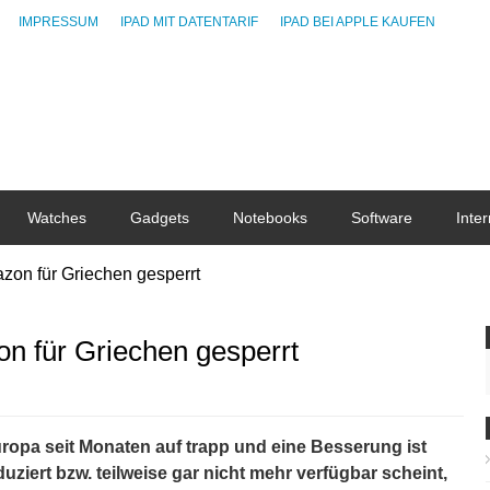
IMPRESSUM
IPAD MIT DATENTARIF
IPAD BEI APPLE KAUFEN
Watches
Gadgets
Notebooks
Software
Inter
zon für Griechen gesperrt
n für Griechen gesperrt
uropa seit Monaten auf trapp und eine Besserung ist
uziert bzw. teilweise gar nicht mehr verfügbar scheint,