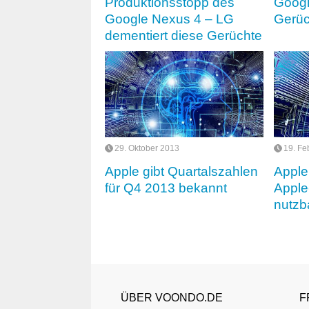
Produktionsstopp des
Googl
Google Nexus 4 – LG
Gerüc
dementiert diese Gerüchte
29. Oktober 2013
19. Fe
Apple gibt Quartalszahlen
Apple
für Q4 2013 bekannt
Apple
nutzb
ÜBER VOONDO.DE
F