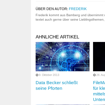
ÜBER DEN AUTOR:
FREDERIK
Frederik kommt aus Bamberg und übernimmt ni
textet auch gerne über seine Lieblingsthemen,
AHNLICHE ARTIKEL
9. Oktober 2013
26. Au
Data Becker schließt
FileM
seine Pforten
für kl
mitte
Unte