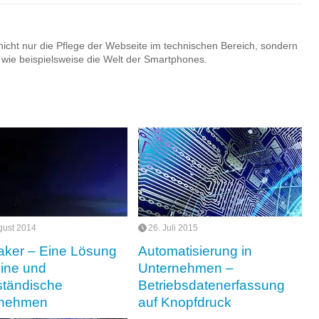
cht nur die Pflege der Webseite im technischen Bereich, sondern
 wie beispielsweise die Welt der Smartphones.
gust 2014
26. Juli 2015
aker – Eine Lösung
Automatisierung in
eine und
Unternehmen –
lständische
Betriebsdatenerfassung
rnehmen
auf Knopfdruck