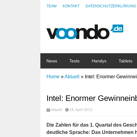
TEAM
KONTAKT
DATENSCHUTZERKLÄRUNG
News
Tests
Handys
Tablets
Home
»
Aktuell
»
Intel: Enormer Gewinne
Intel: Enormer Gewinnein
Aktuell
18. April 2013
Die Zahlen für das 1. Quartal des Ges
deutliche Sprache: Das Unternehmen h