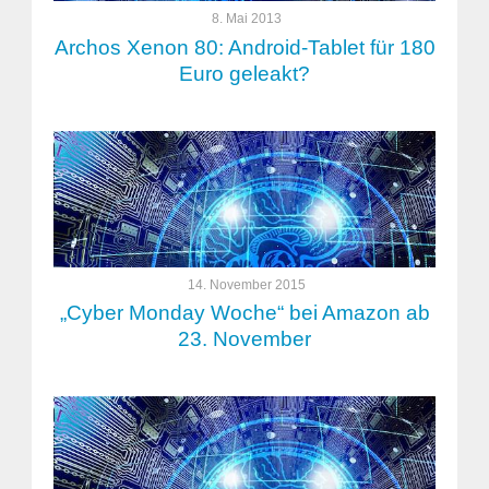
8. Mai 2013
Archos Xenon 80: Android-Tablet für 180
Euro geleakt?
14. November 2015
„Cyber Monday Woche“ bei Amazon ab
23. November