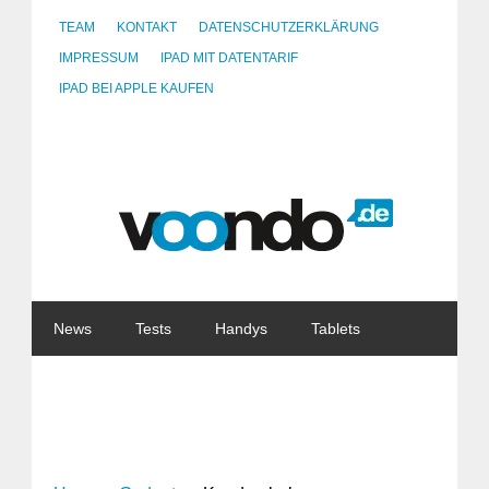
TEAM
KONTAKT
DATENSCHUTZERKLÄRUNG
IMPRESSUM
IPAD MIT DATENTARIF
IPAD BEI APPLE KAUFEN
News
Tests
Handys
Tablets
Watches
Gadgets
Notebooks
Software
Internet
China
Tarife