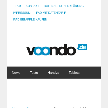
TEAM
KONTAKT
DATENSCHUTZERKLÄRUNG
IMPRESSUM
IPAD MIT DATENTARIF
IPAD BEI APPLE KAUFEN
News
Tests
Handys
Tablets
Watches
Gadgets
Notebooks
Software
Internet
China
Tarife