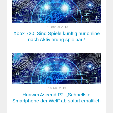
7. Februar 2013
Xbox 720: Sind Spiele künftig nur online
nach Aktivierung spielbar?
16. Mai 2013
Huawei Ascend P2: „Schnellste
Smartphone der Welt“ ab sofort erhältlich