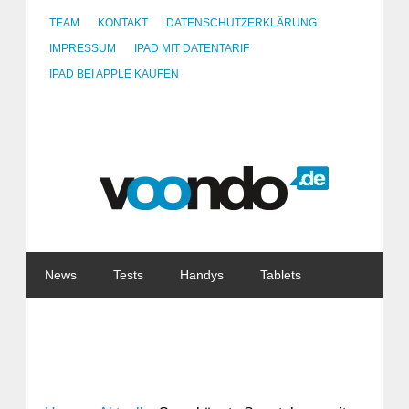
TEAM
KONTAKT
DATENSCHUTZERKLÄRUNG
IMPRESSUM
IPAD MIT DATENTARIF
IPAD BEI APPLE KAUFEN
News
Tests
Handys
Tablets
Watches
Gadgets
Notebooks
Software
Internet
China
Tarife