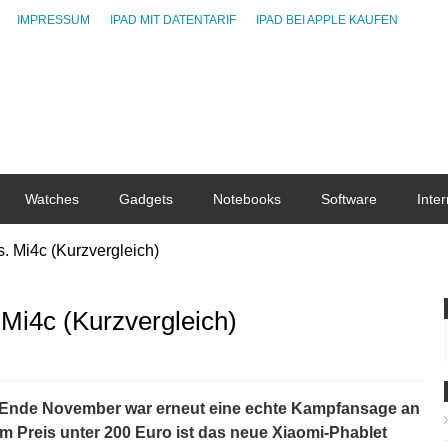
IMPRESSUM
IPAD MIT DATENTARIF
IPAD BEI APPLE KAUFEN
Watches
Gadgets
Notebooks
Software
Inter
. Mi4c (Kurzvergleich)
 Mi4c (Kurzvergleich)
3 Ende November war erneut eine echte Kampfansage an
m Preis unter 200 Euro ist das neue Xiaomi-Phablet