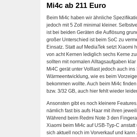
Mi4c ab 211 Euro
Beim Mi4c haben wir ähnliche Spezifikatio
jedoch mit 5 Zoll minimal kleiner. Selbstve
ist bei beiden Geräten die Auflösung gru
großer Unterschied ist beim SoC zu verme
Einsatz. Statt auf MediaTek setzt Xiaomi
von acht Kernen lediglich sechs Kerne zur
sollten mit normalen Alltagsaufgaben klar
Mi4C gerät unter Volllast jedoch auch i
Wärmeentwicklung, wie es beim Vorzeigech
bekommen wollte. Auch beim Mi4c finden 
bzw. 3/32 GB, auch hier fehlt wieder leide
Ansonsten gibt es noch kleinere Features
nämlich fast bis aufs Haar mit ihren jewe
Während beim Redmi Note 3 den Fingerabd
Xiaomi beim Mi4c auf USB-Typ-C anstatt 
sich aktuell noch im Vorverkauf und kann