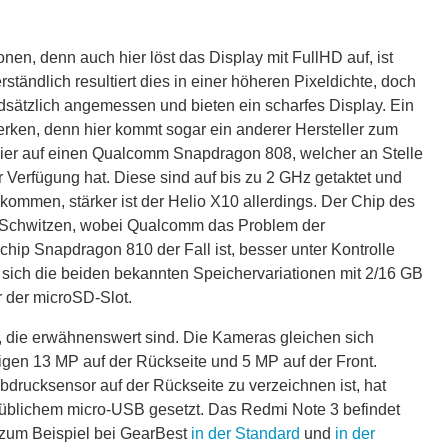
nen, denn auch hier löst das Display mit FullHD auf, ist
rständlich resultiert dies in einer höheren Pixeldichte, doch
ndsätzlich angemessen und bieten ein scharfes Display. Ein
rken, denn hier kommt sogar ein anderer Hersteller zum
 hier auf einen Qualcomm Snapdragon 808, welcher an Stelle
 Verfügung hat. Diese sind auf bis zu 2 GHz getaktet und
 kommen, stärker ist der Helio X10 allerdings. Der Chip des
ns Schwitzen, wobei Qualcomm das Problem der
ip Snapdragon 810 der Fall ist, besser unter Kontrolle
sich die beiden bekannten Speichervariationen mit 2/16 GB
r der microSD-Slot.
, die erwähnenswert sind. Die Kameras gleichen sich
iligen 13 MP auf der Rückseite und 5 MP auf der Front.
rucksensor auf der Rückseite zu verzeichnen ist, hat
üblichem micro-USB gesetzt. Das Redmi Note 3 befindet
 zum Beispiel bei GearBest
in der Standard
und
in der