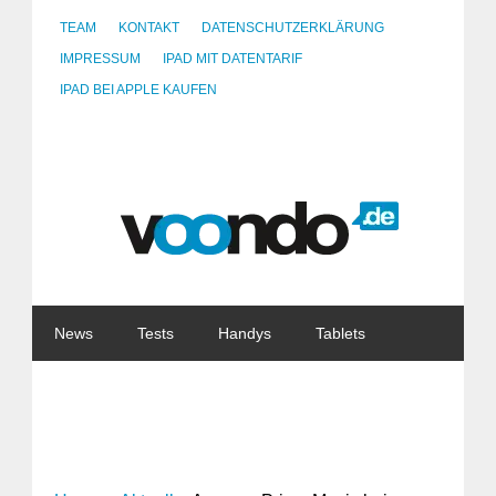
TEAM
KONTAKT
DATENSCHUTZERKLÄRUNG
IMPRESSUM
IPAD MIT DATENTARIF
IPAD BEI APPLE KAUFEN
News
Tests
Handys
Tablets
Watches
Gadgets
Notebooks
Software
Internet
China
Tarife