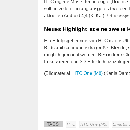
HTC eigene Musik-Technologie „Boom Sou
soll im vollen Umfang ausgereizt werden
aktuellen Android 4,4 (KitKat) Betriebssys
Neues Highlight ist eine zweite
Ein Erfolgsgeheimnis von HTC ist die Ult
Bildstabilisator und extra großer Blende, 
möglich gemacht werden. Besonderer Clou
Fokussieren und 3D-Effekte hinzuzufügen
(Bildmaterial:
HTC One (M8)
(Kārlis Damb
TAGS:
HTC
HTC One (M8)
Smartph