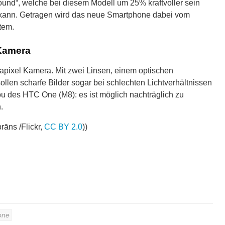
nd“, welche bei diesem Modell um 25% kraftvoller sein
 kann. Getragen wird das neue Smartphone dabei vom
tem.
 Kamera
rapixel Kamera. Mit zwei Linsen, einem optischen
sollen scharfe Bilder sogar bei schlechten Lichtverhältnissen
 des HTC One (M8): es ist möglich nachträglich zu
.
rāns /Flickr,
CC BY 2.0
))
one