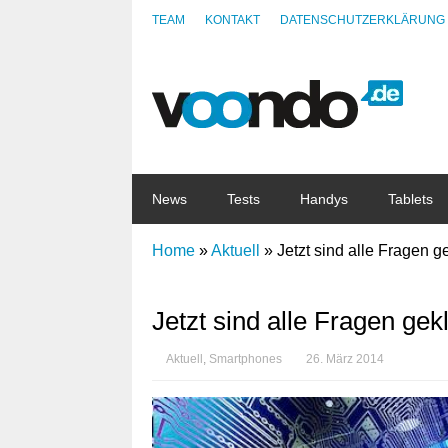
TEAM
KONTAKT
DATENSCHUTZERKLÄRUNG
News
Tests
Handys
Tablets
Home
»
Aktuell
»
Jetzt sind alle Fragen 
Jetzt sind alle Fragen ge
Aktuell
,
Smartphones
26. März 2014