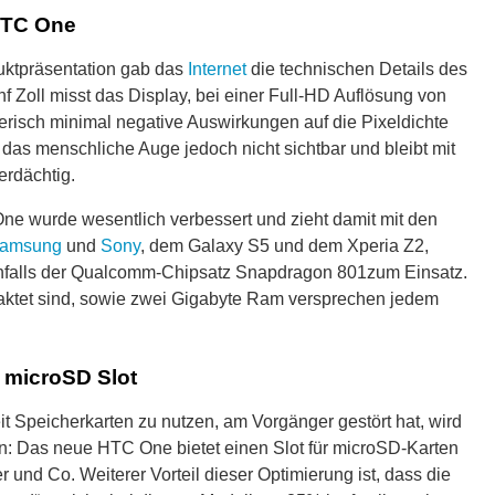
HTC One
oduktpräsentation gab das
Internet
die technischen Details des
Zoll misst das Display, bei einer Full-HD Auflösung von
nerisch minimal negative Auswirkungen auf die Pixeldichte
 das menschliche Auge jedoch nicht sichtbar und bleibt mit
erdächtig.
 wurde wesentlich verbessert und zieht damit mit den
amsung
und
Sony
, dem Galaxy S5 und dem Xperia Z2,
enfalls der Qualcomm-Chipsatz Snapdragon 801zum Einsatz.
taktet sind, sowie zwei Gigabyte Ram versprechen jedem
 microSD Slot
 Speicherkarten zu nutzen, am Vorgänger gestört hat, wird
n: Das neue HTC One bietet einen Slot für microSD-Karten
er und Co. Weiterer Vorteil dieser Optimierung ist, dass die