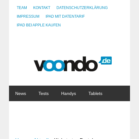
TEAM
KONTAKT
DATENSCHUTZERKLÄRUNG
IMPRESSUM
IPAD MIT DATENTARIF
IPAD BEI APPLE KAUFEN
News
Tests
Handys
Tablets
Watches
Gadgets
Notebooks
Software
Internet
China
Tarife