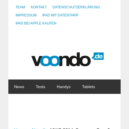
TEAM
KONTAKT
DATENSCHUTZERKLÄRUNG
IMPRESSUM
IPAD MIT DATENTARIF
IPAD BEI APPLE KAUFEN
News
Tests
Handys
Tablets
Watches
Gadgets
Notebooks
Software
Internet
China
Tarife