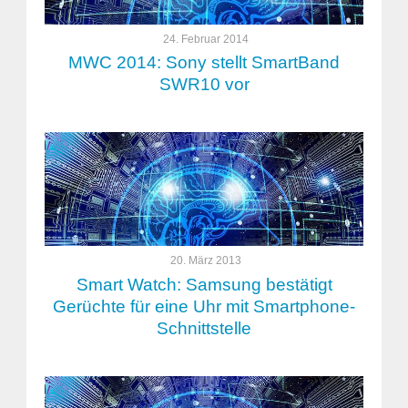
24. Februar 2014
MWC 2014: Sony stellt SmartBand
SWR10 vor
20. März 2013
Smart Watch: Samsung bestätigt
Gerüchte für eine Uhr mit Smartphone-
Schnittstelle