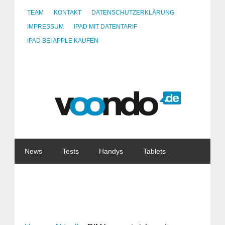
TEAM
KONTAKT
DATENSCHUTZERKLÄRUNG
IMPRESSUM
IPAD MIT DATENTARIF
IPAD BEI APPLE KAUFEN
News
Tests
Handys
Tablets
Watches
Gadgets
Notebooks
Software
Internet
China
Tarife