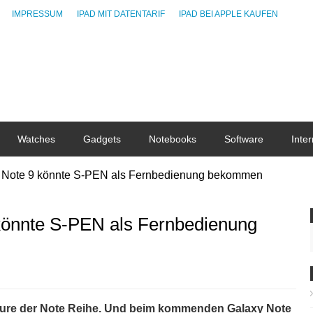
IMPRESSUM
IPAD MIT DATENTARIF
IPAD BEI APPLE KAUFEN
Watches
Gadgets
Notebooks
Software
Inter
Note 9 könnte S-PEN als Fernbedienung bekommen
önnte S-PEN als Fernbedienung
ature der Note Reihe. Und beim kommenden Galaxy Note