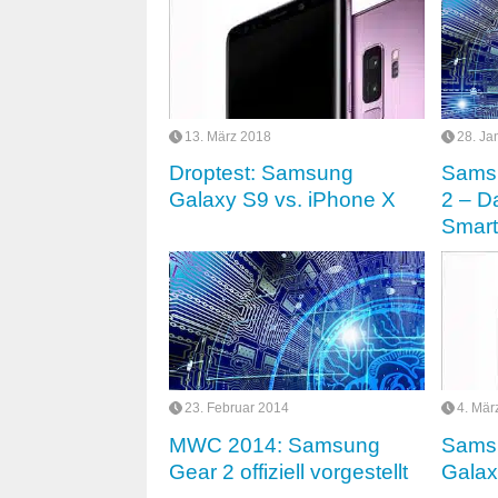
13. März 2018
28. Ja
Droptest: Samsung
Sams
Galaxy S9 vs. iPhone X
2 – D
Smar
23. Februar 2014
4. Mär
MWC 2014: Samsung
Samsu
Gear 2 offiziell vorgestellt
Galax