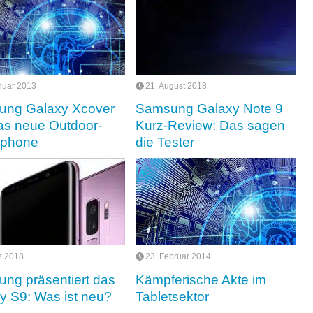
nuar 2013
21. August 2018
ung Galaxy Xcover
Samsung Galaxy Note 9
as neue Outdoor-
Kurz-Review: Das sagen
tphone
die Tester
z 2018
23. Februar 2014
ng präsentiert das
Kämpferische Akte im
y S9: Was ist neu?
Tabletsektor