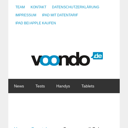
TEAM
KONTAKT
DATENSCHUTZERKLÄRUNG
IMPRESSUM
IPAD MIT DATENTARIF
IPAD BEI APPLE KAUFEN
News
Tests
Handys
Tablets
Watches
Gadgets
Notebooks
Software
Internet
China
Tarife