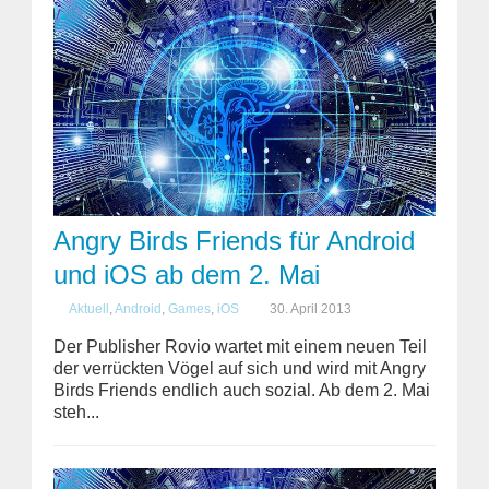
Angry Birds Friends für Android
und iOS ab dem 2. Mai
Aktuell
,
Android
,
Games
,
iOS
30. April 2013
Der Publisher Rovio wartet mit einem neuen Teil
der verrückten Vögel auf sich und wird mit Angry
Birds Friends endlich auch sozial. Ab dem 2. Mai
steh...