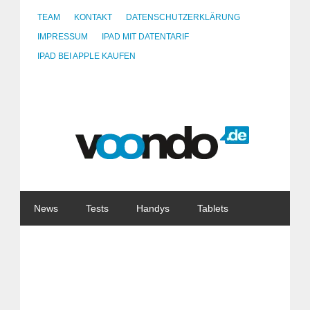
TEAM
KONTAKT
DATENSCHUTZERKLÄRUNG
IMPRESSUM
IPAD MIT DATENTARIF
IPAD BEI APPLE KAUFEN
News
Tests
Handys
Tablets
Watches
Gadgets
Notebooks
Software
Internet
China
Tarife