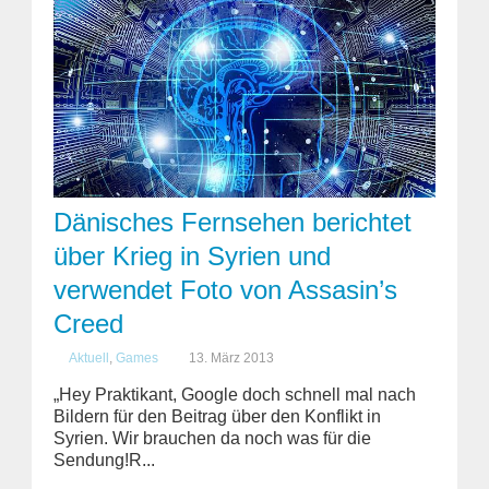
Dänisches Fernsehen berichtet
über Krieg in Syrien und
verwendet Foto von Assasin’s
Creed
Aktuell
,
Games
13. März 2013
„Hey Praktikant, Google doch schnell mal nach
Bildern für den Beitrag über den Konflikt in
Syrien. Wir brauchen da noch was für die
Sendung!R...