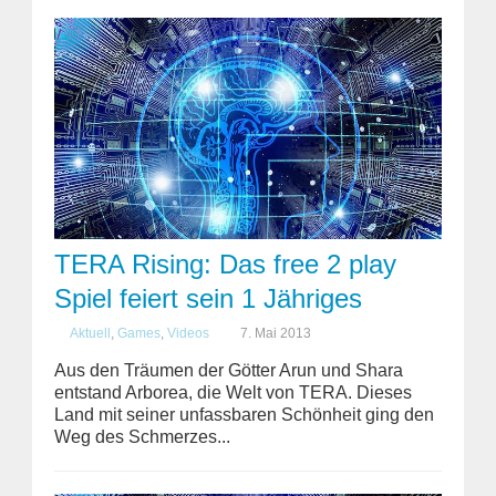
TERA Rising: Das free 2 play
Spiel feiert sein 1 Jähriges
Aktuell
,
Games
,
Videos
7. Mai 2013
Aus den Träumen der Götter Arun und Shara
entstand Arborea, die Welt von TERA. Dieses
Land mit seiner unfassbaren Schönheit ging den
Weg des Schmerzes...